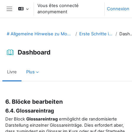
Passer au contenu principal
Vous êtes connecté
Connexion
anonymement
Panneau latéral
# Allgemeine Hinweise zu Moodle (29131475)
Erste Schritte in Moodle
Dashb
Dashboard
Livre
Plus
Conditions d’achèvement
6. Blöcke bearbeiten
6.4. Glossareintrag
Der Block
Glossareintrag
ermöglicht die randomisierte
Darstellung einzelner Glossareinträge. Dies erfordert aber,
dass zumindest ein Glossar im Kurs oder auf der Startseite