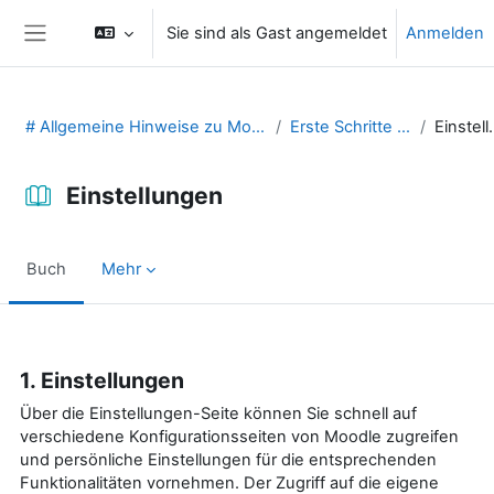
Zum Hauptinhalt
Sie sind als Gast angemeldet
Anmelden
Website-Übersicht
# Allgemeine Hinweise zu Moodle (29131475)
Erste Schritte in Moodle
Einst
Einstellungen
Buch
Mehr
Abschlussbedingungen
1. Einstellungen
Über die Einstellungen-Seite können Sie schnell auf
verschiedene Konfigurationsseiten von Moodle zugreifen
und persönliche Einstellungen für die entsprechenden
Funktionalitäten vornehmen. Der Zugriff auf die eigene