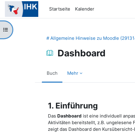
Zum Hauptinhalt
Startseite
Kalender
Kursindex öffnen
# Allgemeine Hinweise zu Moodle (29131
Dashboard
Buch
Mehr
Abschlussbedingungen
1. Einführung
Das
Dashboard
ist eine individuell anp
Aktivitäten bereitstellt, z.B. ungelese
zeigt das Dashboard den Kursübersicht-B