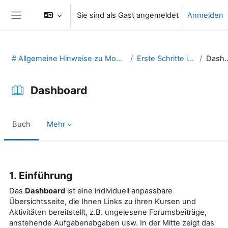
Zum Hauptinhalt
Sie sind als Gast angemeldet
Anmelden
Website-Übersicht
# Allgemeine Hinweise zu Moodle (29131475)
Erste Schritte in Moodle
Dashb
Dashboard
Buch
Mehr
Abschlussbedingungen
1. Einführung
Das
Dashboard
ist eine individuell anpassbare
Übersichtsseite, die Ihnen Links zu ihren Kursen und
Aktivitäten bereitstellt, z.B. ungelesene Forumsbeiträge,
anstehende Aufgabenabgaben usw. In der Mitte zeigt das