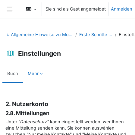
Zum Hauptinhalt
Sie sind als Gast angemeldet
Anmelden
Website-Übersicht
# Allgemeine Hinweise zu Moodle (29131475)
Erste Schritte in Moodle
Einst
Einstellungen
Buch
Mehr
Abschlussbedingungen
2. Nutzerkonto
2.8. Mitteilungen
Unter "
Datenschutz"
kann eingestellt werden, wer Ihnen
eine Mitteilung senden kann. Sie können auswählen
zwischen "Nur meine Kontakte" und "Meine Kontakte und