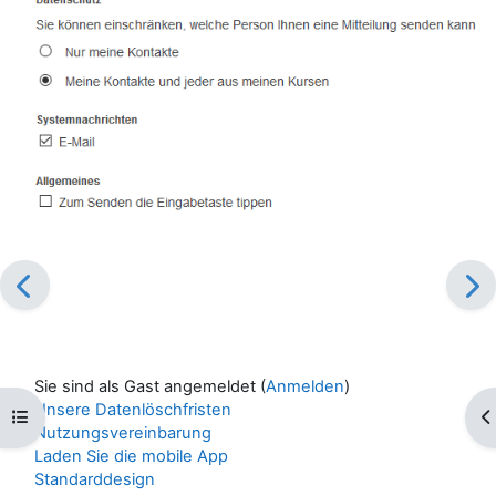
Sie sind als Gast angemeldet (
Anmelden
)
Unsere Datenlöschfristen
Kursindex öffnen
Bl
Nutzungsvereinbarung
Laden Sie die mobile App
Standarddesign