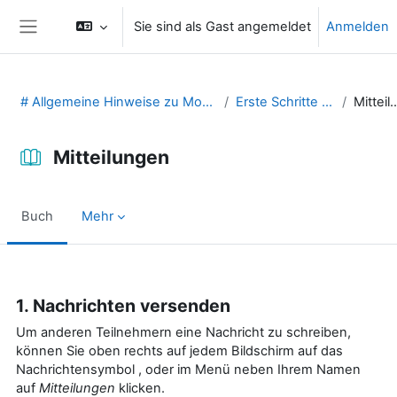
Zum Hauptinhalt
Sie sind als Gast angemeldet
Anmelden
Website-Übersicht
# Allgemeine Hinweise zu Moodle (29131475)
Erste Schritte in Moodle
Mitteilu
Mitteilungen
Buch
Mehr
Abschlussbedingungen
1. Nachrichten versenden
Um anderen Teilnehmern eine Nachricht zu schreiben,
können Sie oben rechts auf jedem Bildschirm auf das
Nachrichtensymbol , oder im Menü neben Ihrem Namen
auf
Mitteilungen
klicken.