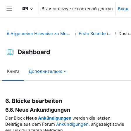
Перейти к основному содержанию
Вы используете гостевой доступ
Вход
Боковая панель
# Allgemeine Hinweise zu Moodle (29131475)
Erste Schritte in Moodle
Dashb
Dashboard
Книга
Дополнительно
Требуемые условия завершения
6. Blöcke bearbeiten
6.6. Neue Ankündigungen
Der Block
Neue
Ankündigungen
werden die letzten
Beiträge aus dem Forum
Ankündigungen
. angezeigt sowie
ein Link zu älteren Beiträgen.