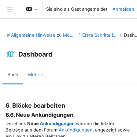
Zum Hauptinhalt
Sie sind als Gast angemeldet
Anmelden
Website-Übersicht
# Allgemeine Hinweise zu Moodle (29131475)
Erste Schritte in Moodle
Dashb
Dashboard
Buch
Mehr
Abschlussbedingungen
6. Blöcke bearbeiten
6.6. Neue Ankündigungen
Der Block
Neue
Ankündigungen
werden die letzten
Beiträge aus dem Forum
Ankündigungen
. angezeigt sowie
ein Link zu älteren Beiträgen.