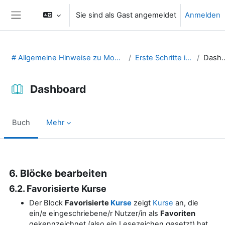
Zum Hauptinhalt
Sie sind als Gast angemeldet
Anmelden
Website-Übersicht
# Allgemeine Hinweise zu Moodle (29131475)
Erste Schritte in Moodle
Dashb
Dashboard
Buch
Mehr
Abschlussbedingungen
6. Blöcke bearbeiten
6.2. Favorisierte Kurse
Der Block
Favorisierte
Kurse
zeigt
Kurse
an, die
ein/e eingeschriebene/r Nutzer/in als
Favoriten
gekennzeichnet (also ein Lesezeichen gesetzt) hat.