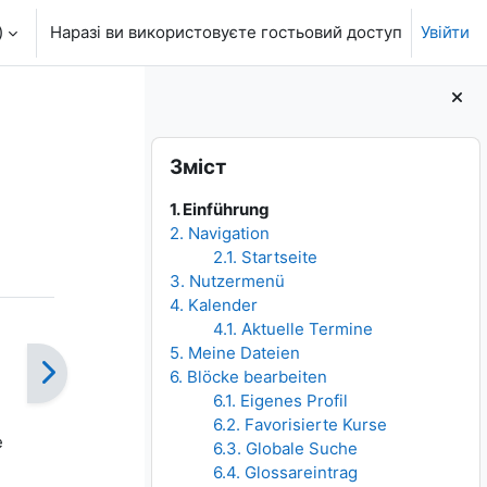
‎
Наразі ви використовуєте гостьовий доступ
Увійти
Блоки
Пропустити Зміст
Зміст
1. Einführung
2. Navigation
2.1. Startseite
3. Nutzermenü
4. Kalender
4.1. Aktuelle Termine
5. Meine Dateien
6. Blöcke bearbeiten
6.1. Eigenes Profil
6.2. Favorisierte Kurse
e
6.3. Globale Suche
6.4. Glossareintrag