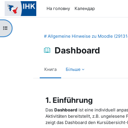
Перейти до головного вмісту
На головну
Календар
Відкритий покажчик курсу
# Allgemeine Hinweise zu Moodle (29131
Dashboard
Книга
Більше
Умови завершення
1. Einführung
Das
Dashboard
ist eine individuell anp
Aktivitäten bereitstellt, z.B. ungelese
zeigt das Dashboard den Kursübersicht-B