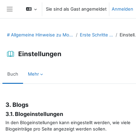
Zum Hauptinhalt
Sie sind als Gast angemeldet
Anmelden
Website-Übersicht
# Allgemeine Hinweise zu Moodle (29131475)
Erste Schritte in Moodle
Einst
Einstellungen
Buch
Mehr
Abschlussbedingungen
3. Blogs
3.1. Blogeinstellungen
In den Blogeinstellungen kann eingestellt werden, wie viele
Blogeinträge pro Seite angezeigt werden sollen.