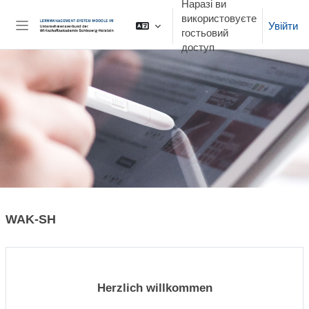
Наразі ви
Перейти до головного вмісту
використовуєте
Увійти
гостьовий
Бокова панель
доступ
WAK-SH
Herzlich willkommen