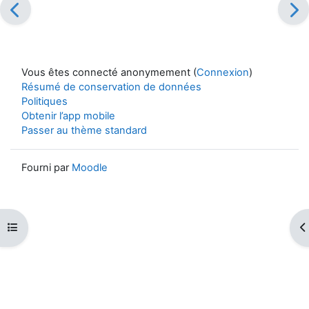
Vous êtes connecté anonymement (
Connexion
)
Résumé de conservation de données
Politiques
Obtenir l’app mobile
Passer au thème standard
Fourni par
Moodle
Ouvrir l’index du cours
Ou