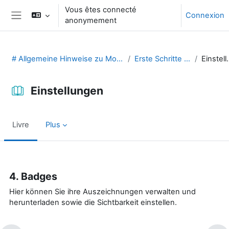
Passer au contenu principal
Vous êtes connecté
Connexion
anonymement
Panneau latéral
# Allgemeine Hinweise zu Moodle (29131475)
Erste Schritte in Moodle
Einst
Einstellungen
Livre
Plus
Conditions d’achèvement
4. Badges
Hier können Sie ihre Auszeichnungen verwalten und
herunterladen sowie die Sichtbarkeit einstellen.