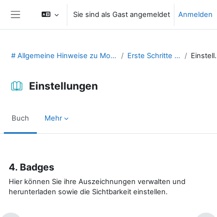
Zum Hauptinhalt
Sie sind als Gast angemeldet
Anmelden
Website-Übersicht
# Allgemeine Hinweise zu Moodle (29131475)
Erste Schritte in Moodle
Einst
Einstellungen
Buch
Mehr
Abschlussbedingungen
4. Badges
Hier können Sie ihre Auszeichnungen verwalten und
herunterladen sowie die Sichtbarkeit einstellen.