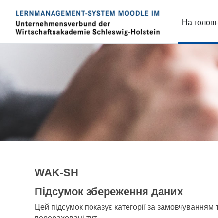
Перейти до головного вмісту
На голов
WAK-SH
Підсумок збереження даних
Цей підсумок показує категорії за замовчуванням та
перераховані тут.